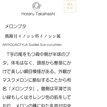
ME
NU
Hotaru Takahashi
メロンブタ
偶蹄目イノシシ科イノシシ属
ARTIODACTYLA Suidae Sus cucumelo
T字の尾をもつ背中側が半球のブ
タ。体毛はなく、頭部から臀部にか
けて美しい網目模様がある。外観が
マスクメロンに酷似することから和
名「メロンブタ」。腹側は平滑で淡
い緑もしくはオレンジ色の肌をして
おり、メロンの種に似た乳首が中央