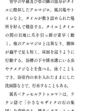
背中の甲羅及び帯の鱗の部分がタイ
ルに酷似したアルマジロ。風呂場やト
イレなど、タイルが敷き詰められた場
所を好んで棲息する。タイルとタイル
の間の目地に爪を引っ掛け素早く動
く。他のアルマジロとは異なり、胴体
が扁平で足も短く、床面を這うように
行動する。浴槽の下や排水溝にいる虫
やナメクジなどを食べる。泳ぐことも
でき、浴室内の水を入れたままにした
洗面器などで、行水することもある。
属名＜テッセルラトゥルマ＞は、ラ
テン語で「小さなモザイクの石の集
団」を意味する。種名＜クアットゥオ