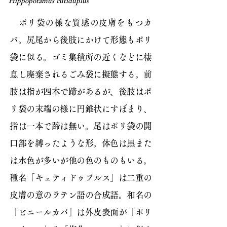
Hippopotamus cutiduplus
ポリ袋の様な質感の皮膚をもつカ
バ。尻尾から後肢にかけて形態もポリ
袋に似る。ゴミ集積所の近くなどに棲
息し廃棄されるごみ袋に擬態する。前
肢は指が四本で蹄があるが、後肢はポ
リ袋の末端の様に円錐状にすぼまり、
指は一本で蹄は無い。尾はポリ袋の開
口部を縛ったような形。体色は黒また
は水色が多いが他の色のものもいる。
種名「キュティドゥプルス」は二重の
皮膚の意のラテン語の合成語。和名の
「ビニールカバ」は外皮表面が「ポリ