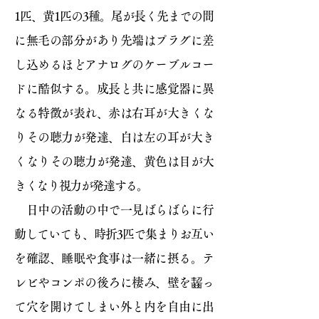
1匹、黄1匹の3種。尾が長く先までの間
に無毛の部分があり先端はプラグに差
し込めるほどアナログのケーブルコー
ドに酷似する。成長と共に感覚器に異
なる特徴が表れ、赤は右耳が大きくな
りその聴力が発達、白は左の耳が大き
くなりその聴力が発達、黄色は目が大
きくなり視力が発達する。
日中の活動の中で一見ばらばらに行
動していても、時折3匹で集まりお互い
を確認、睡眠や食事は一緒に摂る。テ
レビやコンポの後ろに棲み、壁を齧っ
て穴を開けてしまい外と内を自由に出